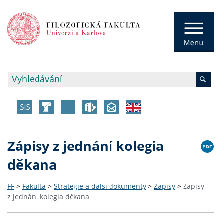
Zápisy z jednání kolegia
děkana
FF
>
Fakulta
>
Strategie a další dokumenty
>
Zápisy
>
Zápisy
z jednání kolegia děkana