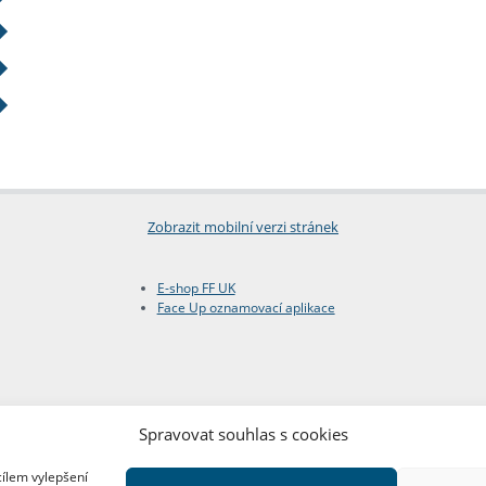
Zobrazit mobilní verzi stránek
E-shop FF UK
Face Up oznamovací aplikace
Spravovat souhlas s cookies
cílem vylepšení