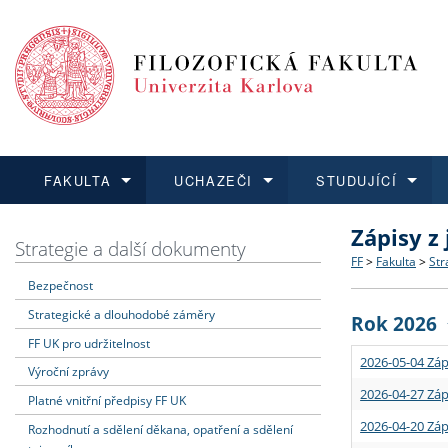
FAKULTA
UCHAZEČI
STUDUJÍCÍ
Zápisy z
FAKULTA
UCHAZEČI
STUDUJÍCÍ
VĚDA A VÝZKUM
ZAHRANIČÍ
Struktura a
Co studova
Bakalářsk
O vědě a 
Aktuální n
Strategie a další dokumenty
FF
>
Fakulta
>
Str
Bezpečnost
Dozvědět se více
Podat přihlášku
Dozvědět se více
Dozvědět se více
Dozvědět se více
Strategie 
Učitelské 
Doktorské
Akademické
Vyjíždějící
Strategické a dlouhodobé záměry
Rok 2026
Podpora a
Informace 
Rigorózní 
Granty a p
Přijíždějíc
FF UK pro udržitelnost
2026-05-04 Záp
Výroční zprávy
Absolventi
Vyjíždějíc
2026-04-27 Záp
Platné vnitřní předpisy FF UK
2026-04-20 Záp
Rozhodnutí a sdělení děkana, opatření a sdělení
Fakultní š