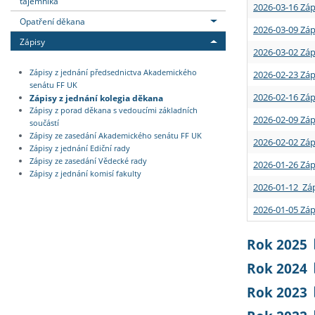
tajemníka
2026-03-16 Záp
Opatření děkana
2026-03-09 Záp
Zápisy
2026-03-02 Záp
Zápisy z jednání předsednictva Akademického
2026-02-23 Záp
senátu FF UK
2026-02-16 Záp
Zápisy z jednání kolegia děkana
Zápisy z porad děkana s vedoucími základních
2026-02-09 Záp
součástí
Zápisy ze zasedání Akademického senátu FF UK
2026-02-02 Záp
Zápisy z jednání Ediční rady
Zápisy ze zasedání Vědecké rady
2026-01-26 Záp
Zápisy z jednání komisí fakulty
2026-01-12 Záp
2026-01-05 Záp
Rok 2025
Rok 2024
Rok 2023