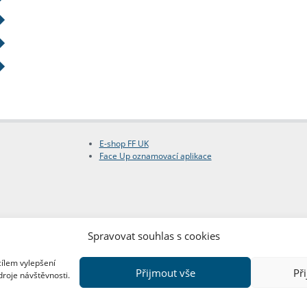
E-shop FF UK
Face Up oznamovací aplikace
Spravovat souhlas s cookies
cílem vylepšení
Přijmout vše
Př
droje návštěvnosti.
Copyright © FF UK 2026
Design:
Red Peppers