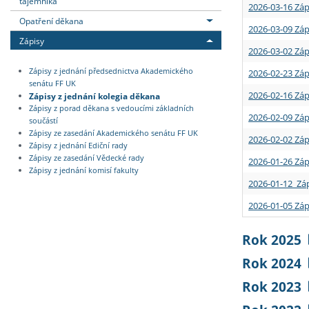
tajemníka
2026-03-16 Záp
Opatření děkana
2026-03-09 Záp
Zápisy
2026-03-02 Záp
Zápisy z jednání předsednictva Akademického
2026-02-23 Záp
senátu FF UK
2026-02-16 Záp
Zápisy z jednání kolegia děkana
Zápisy z porad děkana s vedoucími základních
2026-02-09 Záp
součástí
Zápisy ze zasedání Akademického senátu FF UK
2026-02-02 Záp
Zápisy z jednání Ediční rady
Zápisy ze zasedání Vědecké rady
2026-01-26 Záp
Zápisy z jednání komisí fakulty
2026-01-12 Záp
2026-01-05 Záp
Rok 2025
Rok 2024
Rok 2023