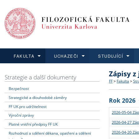
FAKULTA
UCHAZEČI
STUDUJÍCÍ
Zápisy z
FAKULTA
UCHAZEČI
STUDUJÍCÍ
VĚDA A VÝZKUM
ZAHRANIČÍ
Struktura a
Co studova
Bakalářsk
O vědě a 
Aktuální n
Strategie a další dokumenty
FF
>
Fakulta
>
Str
Bezpečnost
Dozvědět se více
Podat přihlášku
Dozvědět se více
Dozvědět se více
Dozvědět se více
Strategie 
Učitelské 
Doktorské
Akademické
Vyjíždějící
Strategické a dlouhodobé záměry
Rok 2026
Podpora a
Informace 
Rigorózní 
Granty a p
Přijíždějíc
FF UK pro udržitelnost
2026-05-04 Záp
Výroční zprávy
Absolventi
Vyjíždějíc
2026-04-27 Záp
Platné vnitřní předpisy FF UK
2026-04-20 Záp
Rozhodnutí a sdělení děkana, opatření a sdělení
Fakultní š