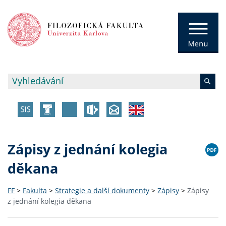
Zápisy z jednání kolegia
děkana
FF
>
Fakulta
>
Strategie a další dokumenty
>
Zápisy
>
Zápisy
z jednání kolegia děkana