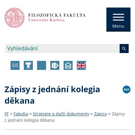
Zápisy z jednání kolegia
děkana
FF
>
Fakulta
>
Strategie a další dokumenty
>
Zápisy
>
Zápisy
z jednání kolegia děkana