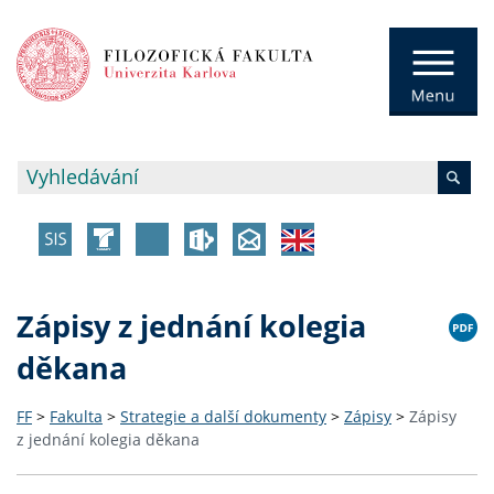
Zápisy z jednání kolegia
děkana
FF
>
Fakulta
>
Strategie a další dokumenty
>
Zápisy
>
Zápisy
z jednání kolegia děkana