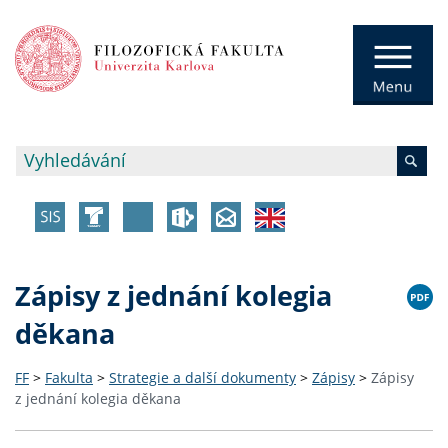
Zápisy z jednání kolegia
děkana
FF
>
Fakulta
>
Strategie a další dokumenty
>
Zápisy
>
Zápisy
z jednání kolegia děkana