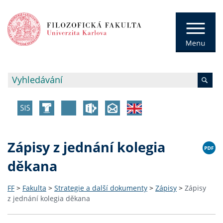
Zápisy z jednání kolegia
děkana
FF
>
Fakulta
>
Strategie a další dokumenty
>
Zápisy
>
Zápisy
z jednání kolegia děkana