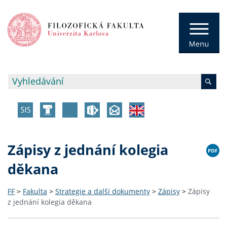
Zápisy z jednání kolegia
děkana
FF
>
Fakulta
>
Strategie a další dokumenty
>
Zápisy
>
Zápisy
z jednání kolegia děkana