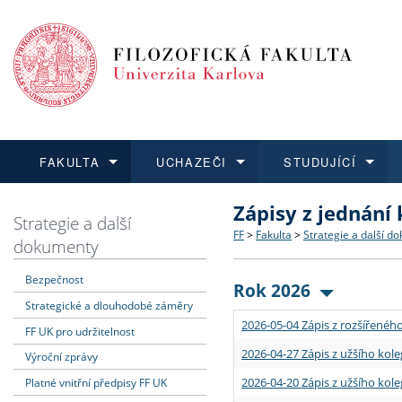
FAKULTA
UCHAZEČI
STUDUJÍCÍ
Zápisy z jednání
FAKULTA
UCHAZEČI
STUDUJÍCÍ
VĚDA A VÝZKUM
ZAHRANIČÍ
Struktura a historie
Co studovat a jak se přihlá
Bakalářské a magisterské
O vědě a výzkumu na FF
Aktuální nabídky a výběrov
Strategie a další
FF
>
Fakulta
>
Strategie a další d
dokumenty
Dozvědět se více
Podat přihlášku
Dozvědět se více
Dozvědět se více
Dozvědět se více
Strategie a další dokumen
Učitelské studijní program
Doktorské studium
Akademické kvalifikace
Vyjíždějící studenti
Bezpečnost
Rok 2026
Strategické a dlouhodobé záměry
Podpora a benefity pro z
Informace k průběhu přijí
Rigorózní řízení
Granty a projekty
Přijíždějící studenti
2026-05-04 Zápis z rozšířeného
FF UK pro udržitelnost
Absolventi fakulty
Vyjíždějící zaměstnanci
2026-04-27 Zápis z užšího kole
Výroční zprávy
2026-04-20 Zápis z užšího kole
Platné vnitřní předpisy FF UK
Fakultní školy FF UK