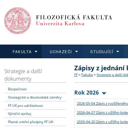
FAKULTA
UCHAZEČI
STUDUJÍCÍ
Zápisy z jednání
FAKULTA
UCHAZEČI
STUDUJÍCÍ
VĚDA A VÝZKUM
ZAHRANIČÍ
Struktura a historie
Co studovat a jak se přihlá
Bakalářské a magisterské
O vědě a výzkumu na FF
Aktuální nabídky a výběrov
Strategie a další
FF
>
Fakulta
>
Strategie a další d
dokumenty
Dozvědět se více
Podat přihlášku
Dozvědět se více
Dozvědět se více
Dozvědět se více
Strategie a další dokumen
Učitelské studijní program
Doktorské studium
Akademické kvalifikace
Vyjíždějící studenti
Bezpečnost
Rok 2026
Strategické a dlouhodobé záměry
Podpora a benefity pro z
Informace k průběhu přijí
Rigorózní řízení
Granty a projekty
Přijíždějící studenti
2026-05-04 Zápis z rozšířeného
FF UK pro udržitelnost
Absolventi fakulty
Vyjíždějící zaměstnanci
2026-04-27 Zápis z užšího kole
Výroční zprávy
2026-04-20 Zápis z užšího kole
Platné vnitřní předpisy FF UK
Fakultní školy FF UK