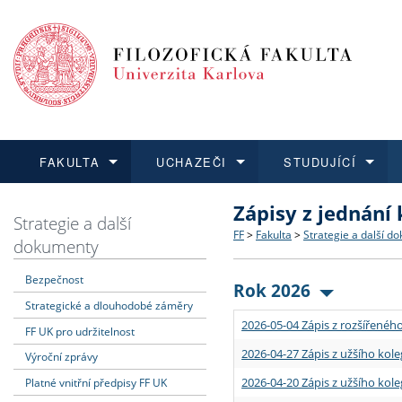
FAKULTA
UCHAZEČI
STUDUJÍCÍ
Zápisy z jednání
FAKULTA
UCHAZEČI
STUDUJÍCÍ
VĚDA A VÝZKUM
ZAHRANIČÍ
Struktura a historie
Co studovat a jak se přihlá
Bakalářské a magisterské
O vědě a výzkumu na FF
Aktuální nabídky a výběrov
Strategie a další
FF
>
Fakulta
>
Strategie a další d
dokumenty
Dozvědět se více
Podat přihlášku
Dozvědět se více
Dozvědět se více
Dozvědět se více
Strategie a další dokumen
Učitelské studijní program
Doktorské studium
Akademické kvalifikace
Vyjíždějící studenti
Bezpečnost
Rok 2026
Strategické a dlouhodobé záměry
Podpora a benefity pro z
Informace k průběhu přijí
Rigorózní řízení
Granty a projekty
Přijíždějící studenti
2026-05-04 Zápis z rozšířeného
FF UK pro udržitelnost
Absolventi fakulty
Vyjíždějící zaměstnanci
2026-04-27 Zápis z užšího kole
Výroční zprávy
2026-04-20 Zápis z užšího kole
Platné vnitřní předpisy FF UK
Fakultní školy FF UK