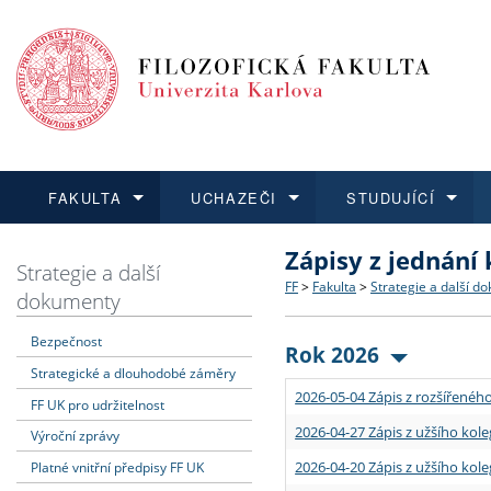
FAKULTA
UCHAZEČI
STUDUJÍCÍ
Zápisy z jednání
FAKULTA
UCHAZEČI
STUDUJÍCÍ
VĚDA A VÝZKUM
ZAHRANIČÍ
Struktura a historie
Co studovat a jak se přihlá
Bakalářské a magisterské
O vědě a výzkumu na FF
Aktuální nabídky a výběrov
Strategie a další
FF
>
Fakulta
>
Strategie a další d
dokumenty
Dozvědět se více
Podat přihlášku
Dozvědět se více
Dozvědět se více
Dozvědět se více
Strategie a další dokumen
Učitelské studijní program
Doktorské studium
Akademické kvalifikace
Vyjíždějící studenti
Bezpečnost
Rok 2026
Strategické a dlouhodobé záměry
Podpora a benefity pro z
Informace k průběhu přijím
Rigorózní řízení
Granty a projekty
Přijíždějící studenti
2026-05-04 Zápis z rozšířeného
FF UK pro udržitelnost
Absolventi fakulty
Vyjíždějící zaměstnanci
2026-04-27 Zápis z užšího kole
Výroční zprávy
2026-04-20 Zápis z užšího kole
Platné vnitřní předpisy FF UK
Fakultní školy FF UK