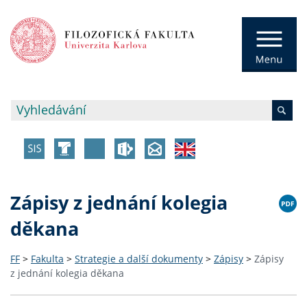
Zápisy z jednání kolegia
děkana
FF
>
Fakulta
>
Strategie a další dokumenty
>
Zápisy
>
Zápisy
z jednání kolegia děkana