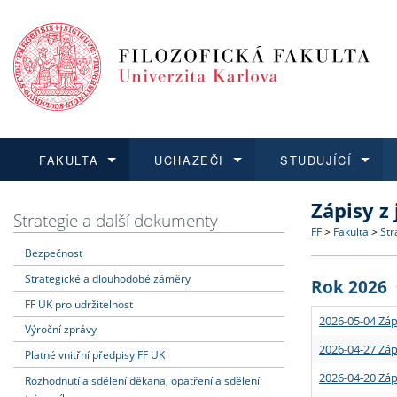
FAKULTA
UCHAZEČI
STUDUJÍCÍ
Zápisy z
FAKULTA
UCHAZEČI
STUDUJÍCÍ
VĚDA A VÝZKUM
ZAHRANIČÍ
Struktura a
Co studova
Bakalářsk
O vědě a 
Aktuální n
Strategie a další dokumenty
FF
>
Fakulta
>
Str
Bezpečnost
Dozvědět se více
Podat přihlášku
Dozvědět se více
Dozvědět se více
Dozvědět se více
Strategie 
Učitelské 
Doktorské
Akademické
Vyjíždějící
Strategické a dlouhodobé záměry
Rok 2026
Podpora a
Informace 
Rigorózní 
Granty a p
Přijíždějíc
FF UK pro udržitelnost
2026-05-04 Záp
Výroční zprávy
Absolventi
Vyjíždějíc
2026-04-27 Záp
Platné vnitřní předpisy FF UK
2026-04-20 Záp
Rozhodnutí a sdělení děkana, opatření a sdělení
Fakultní š