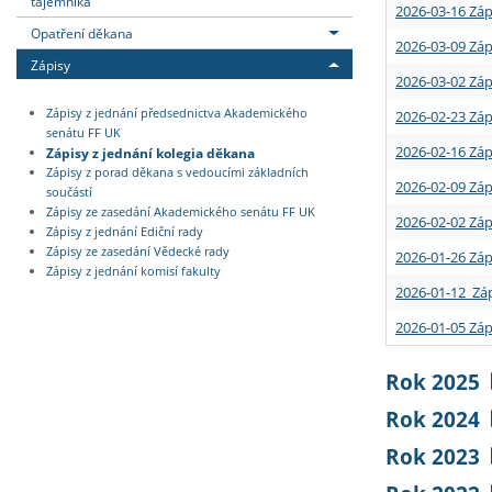
tajemníka
2026-03-16 Záp
Opatření děkana
2026-03-09 Záp
Zápisy
2026-03-02 Záp
Zápisy z jednání předsednictva Akademického
2026-02-23 Záp
senátu FF UK
2026-02-16 Záp
Zápisy z jednání kolegia děkana
Zápisy z porad děkana s vedoucími základních
2026-02-09 Záp
součástí
Zápisy ze zasedání Akademického senátu FF UK
2026-02-02 Záp
Zápisy z jednání Ediční rady
Zápisy ze zasedání Vědecké rady
2026-01-26 Záp
Zápisy z jednání komisí fakulty
2026-01-12 Záp
2026-01-05 Záp
Rok 2025
Rok 2024
Rok 2023