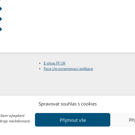
E-shop FF UK
Face Up oznamovací aplikace
Spravovat souhlas s cookies
cílem vylepšení
Přijmout vše
Př
droje návštěvnosti.
Copyright © FF UK 2026
Design:
Red Peppers