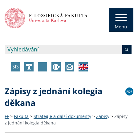
Zápisy z jednání kolegia
děkana
FF
>
Fakulta
>
Strategie a další dokumenty
>
Zápisy
>
Zápisy
z jednání kolegia děkana