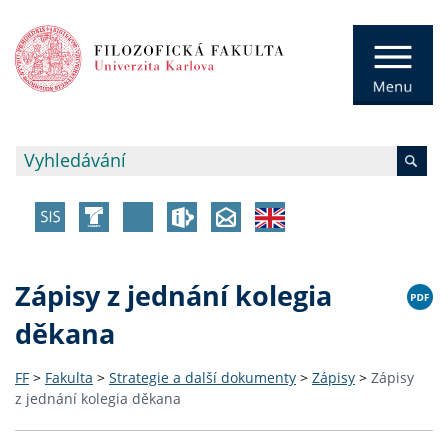
Zápisy z jednání kolegia
děkana
FF
>
Fakulta
>
Strategie a další dokumenty
>
Zápisy
>
Zápisy
z jednání kolegia děkana