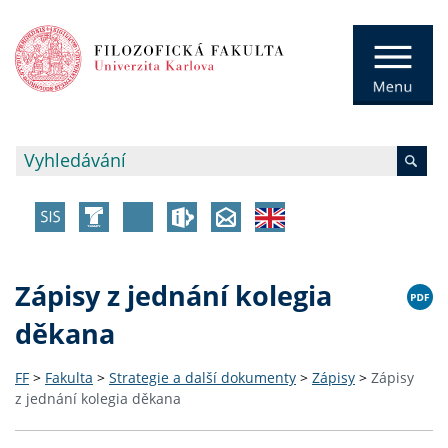
Zápisy z jednání kolegia
děkana
FF
>
Fakulta
>
Strategie a další dokumenty
>
Zápisy
>
Zápisy
z jednání kolegia děkana