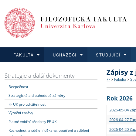
FAKULTA
UCHAZEČI
STUDUJÍCÍ
Zápisy z
FAKULTA
UCHAZEČI
STUDUJÍCÍ
VĚDA A VÝZKUM
ZAHRANIČÍ
Struktura a
Co studova
Bakalářsk
O vědě a 
Aktuální n
Strategie a další dokumenty
FF
>
Fakulta
>
Str
Bezpečnost
Dozvědět se více
Podat přihlášku
Dozvědět se více
Dozvědět se více
Dozvědět se více
Strategie 
Učitelské 
Doktorské
Akademické
Vyjíždějící
Strategické a dlouhodobé záměry
Rok 2026
Podpora a
Informace 
Rigorózní 
Granty a p
Přijíždějíc
FF UK pro udržitelnost
2026-05-04 Záp
Výroční zprávy
Absolventi
Vyjíždějíc
2026-04-27 Záp
Platné vnitřní předpisy FF UK
2026-04-20 Záp
Rozhodnutí a sdělení děkana, opatření a sdělení
Fakultní š