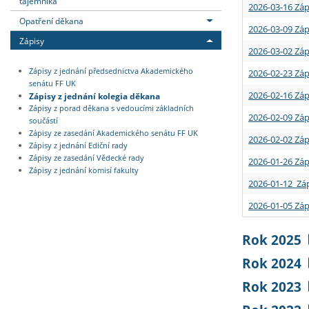
tajemníka
2026-03-16 Záp
Opatření děkana
2026-03-09 Záp
Zápisy
2026-03-02 Záp
Zápisy z jednání předsednictva Akademického
2026-02-23 Záp
senátu FF UK
2026-02-16 Záp
Zápisy z jednání kolegia děkana
Zápisy z porad děkana s vedoucími základních
2026-02-09 Záp
součástí
Zápisy ze zasedání Akademického senátu FF UK
2026-02-02 Záp
Zápisy z jednání Ediční rady
Zápisy ze zasedání Vědecké rady
2026-01-26 Záp
Zápisy z jednání komisí fakulty
2026-01-12 Záp
2026-01-05 Záp
Rok 2025
Rok 2024
Rok 2023