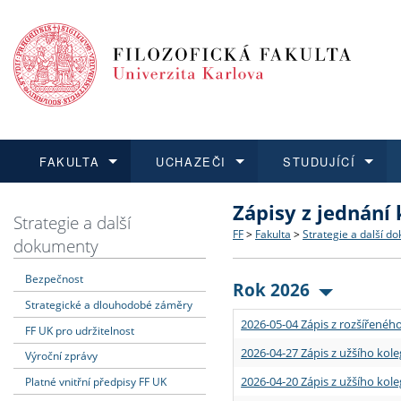
FAKULTA
UCHAZEČI
STUDUJÍCÍ
Zápisy z jednání
FAKULTA
UCHAZEČI
STUDUJÍCÍ
VĚDA A VÝZKUM
ZAHRANIČÍ
Struktura a historie
Co studovat a jak se přihlá
Bakalářské a magisterské
O vědě a výzkumu na FF
Aktuální nabídky a výběrov
Strategie a další
FF
>
Fakulta
>
Strategie a další d
dokumenty
Dozvědět se více
Podat přihlášku
Dozvědět se více
Dozvědět se více
Dozvědět se více
Strategie a další dokumen
Učitelské studijní program
Doktorské studium
Akademické kvalifikace
Vyjíždějící studenti
Bezpečnost
Rok 2026
Strategické a dlouhodobé záměry
Podpora a benefity pro z
Informace k průběhu přijím
Rigorózní řízení
Granty a projekty
Přijíždějící studenti
2026-05-04 Zápis z rozšířeného
FF UK pro udržitelnost
Absolventi fakulty
Vyjíždějící zaměstnanci
2026-04-27 Zápis z užšího kole
Výroční zprávy
2026-04-20 Zápis z užšího kole
Platné vnitřní předpisy FF UK
Fakultní školy FF UK