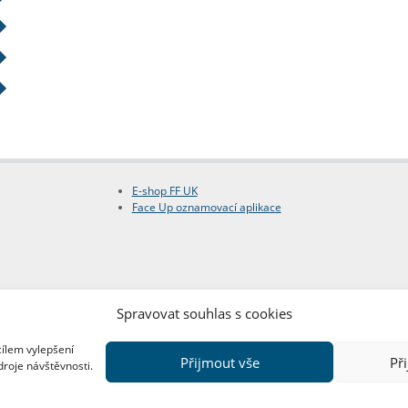
E-shop FF UK
Face Up oznamovací aplikace
Spravovat souhlas s cookies
cílem vylepšení
Přijmout vše
Př
droje návštěvnosti.
Copyright © FF UK 2026
Design:
Red Peppers