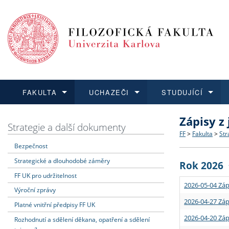
FAKULTA
UCHAZEČI
STUDUJÍCÍ
Zápisy z
FAKULTA
UCHAZEČI
STUDUJÍCÍ
VĚDA A VÝZKUM
ZAHRANIČÍ
Struktura a
Co studova
Bakalářsk
O vědě a 
Aktuální n
Strategie a další dokumenty
FF
>
Fakulta
>
Str
Bezpečnost
Dozvědět se více
Podat přihlášku
Dozvědět se více
Dozvědět se více
Dozvědět se více
Strategie 
Učitelské 
Doktorské
Akademické
Vyjíždějící
Strategické a dlouhodobé záměry
Rok 2026
Podpora a
Informace 
Rigorózní 
Granty a p
Přijíždějíc
FF UK pro udržitelnost
2026-05-04 Záp
Výroční zprávy
Absolventi
Vyjíždějíc
2026-04-27 Záp
Platné vnitřní předpisy FF UK
2026-04-20 Záp
Rozhodnutí a sdělení děkana, opatření a sdělení
Fakultní š