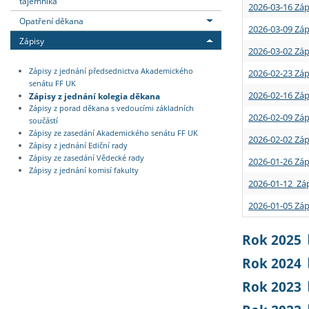
tajemníka
2026-03-16 Záp
Opatření děkana
2026-03-09 Záp
Zápisy
2026-03-02 Záp
Zápisy z jednání předsednictva Akademického
2026-02-23 Záp
senátu FF UK
2026-02-16 Záp
Zápisy z jednání kolegia děkana
Zápisy z porad děkana s vedoucími základních
2026-02-09 Záp
součástí
Zápisy ze zasedání Akademického senátu FF UK
2026-02-02 Záp
Zápisy z jednání Ediční rady
Zápisy ze zasedání Vědecké rady
2026-01-26 Záp
Zápisy z jednání komisí fakulty
2026-01-12 Záp
2026-01-05 Záp
Rok 2025
Rok 2024
Rok 2023