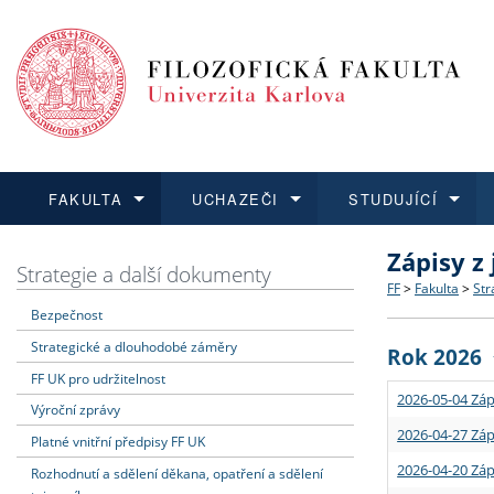
FAKULTA
UCHAZEČI
STUDUJÍCÍ
Zápisy z
FAKULTA
UCHAZEČI
STUDUJÍCÍ
VĚDA A VÝZKUM
ZAHRANIČÍ
Struktura a
Co studova
Bakalářsk
O vědě a 
Aktuální n
Strategie a další dokumenty
FF
>
Fakulta
>
Str
Bezpečnost
Dozvědět se více
Podat přihlášku
Dozvědět se více
Dozvědět se více
Dozvědět se více
Strategie 
Učitelské 
Doktorské
Akademické
Vyjíždějící
Strategické a dlouhodobé záměry
Rok 2026
Podpora a
Informace 
Rigorózní 
Granty a p
Přijíždějíc
FF UK pro udržitelnost
2026-05-04 Záp
Výroční zprávy
Absolventi
Vyjíždějíc
2026-04-27 Záp
Platné vnitřní předpisy FF UK
2026-04-20 Záp
Rozhodnutí a sdělení děkana, opatření a sdělení
Fakultní š