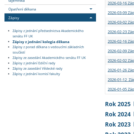
tajemníka
2026-03-16 Záp
Opatření děkana
2026-03-09 Záp
Zápisy
2026-03-02 Záp
Zápisy z jednání předsednictva Akademického
2026-02-23 Záp
senátu FF UK
2026-02-16 Záp
Zápisy z jednání kolegia děkana
Zápisy z porad děkana s vedoucími základních
2026-02-09 Záp
součástí
Zápisy ze zasedání Akademického senátu FF UK
2026-02-02 Záp
Zápisy z jednání Ediční rady
Zápisy ze zasedání Vědecké rady
2026-01-26 Záp
Zápisy z jednání komisí fakulty
2026-01-12 Záp
2026-01-05 Záp
Rok 2025
Rok 2024
Rok 2023