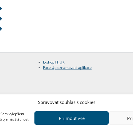
E-shop FF UK
Face Up oznamovací aplikace
Spravovat souhlas s cookies
cílem vylepšení
Přijmout vše
Př
droje návštěvnosti.
Copyright © FF UK 2026
Design:
Red Peppers