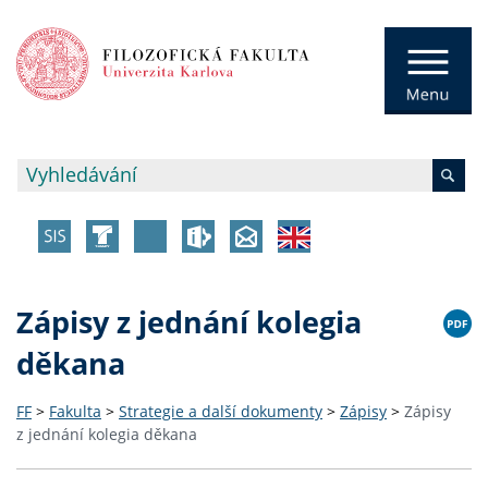
Zápisy z jednání kolegia
děkana
FF
>
Fakulta
>
Strategie a další dokumenty
>
Zápisy
>
Zápisy
z jednání kolegia děkana