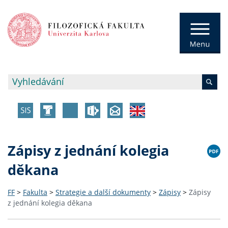
Zápisy z jednání kolegia
děkana
FF
>
Fakulta
>
Strategie a další dokumenty
>
Zápisy
>
Zápisy
z jednání kolegia děkana