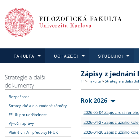
FAKULTA
UCHAZEČI
STUDUJÍCÍ
Zápisy z jednání
FAKULTA
UCHAZEČI
STUDUJÍCÍ
VĚDA A VÝZKUM
ZAHRANIČÍ
Struktura a historie
Co studovat a jak se přihlá
Bakalářské a magisterské
O vědě a výzkumu na FF
Aktuální nabídky a výběrov
Strategie a další
FF
>
Fakulta
>
Strategie a další d
dokumenty
Dozvědět se více
Podat přihlášku
Dozvědět se více
Dozvědět se více
Dozvědět se více
Strategie a další dokumen
Učitelské studijní program
Doktorské studium
Akademické kvalifikace
Vyjíždějící studenti
Bezpečnost
Rok 2026
Strategické a dlouhodobé záměry
Podpora a benefity pro z
Informace k průběhu přijím
Rigorózní řízení
Granty a projekty
Přijíždějící studenti
2026-05-04 Zápis z rozšířeného
FF UK pro udržitelnost
Absolventi fakulty
Vyjíždějící zaměstnanci
2026-04-27 Zápis z užšího kole
Výroční zprávy
2026-04-20 Zápis z užšího kole
Platné vnitřní předpisy FF UK
Fakultní školy FF UK