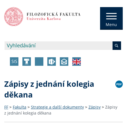
Zápisy z jednání kolegia
děkana
FF
>
Fakulta
>
Strategie a další dokumenty
>
Zápisy
>
Zápisy
z jednání kolegia děkana