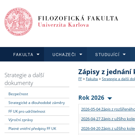
FAKULTA
UCHAZEČI
STUDUJÍCÍ
Zápisy z jednání
FAKULTA
UCHAZEČI
STUDUJÍCÍ
VĚDA A VÝZKUM
ZAHRANIČÍ
Struktura a historie
Co studovat a jak se přihlá
Bakalářské a magisterské
O vědě a výzkumu na FF
Aktuální nabídky a výběrov
Strategie a další
FF
>
Fakulta
>
Strategie a další d
dokumenty
Dozvědět se více
Podat přihlášku
Dozvědět se více
Dozvědět se více
Dozvědět se více
Strategie a další dokumen
Učitelské studijní program
Doktorské studium
Akademické kvalifikace
Vyjíždějící studenti
Bezpečnost
Rok 2026
Strategické a dlouhodobé záměry
Podpora a benefity pro z
Informace k průběhu přijím
Rigorózní řízení
Granty a projekty
Přijíždějící studenti
2026-05-04 Zápis z rozšířeného
FF UK pro udržitelnost
Absolventi fakulty
Vyjíždějící zaměstnanci
2026-04-27 Zápis z užšího kole
Výroční zprávy
2026-04-20 Zápis z užšího kole
Platné vnitřní předpisy FF UK
Fakultní školy FF UK