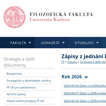
FAKULTA
UCHAZEČI
STUDUJÍCÍ
Zápisy z jednání
FAKULTA
UCHAZEČI
STUDUJÍCÍ
VĚDA A VÝZKUM
ZAHRANIČÍ
Struktura a historie
Co studovat a jak se přihlá
Bakalářské a magisterské
O vědě a výzkumu na FF
Aktuální nabídky a výběrov
Strategie a další
FF
>
Fakulta
>
Strategie a další d
dokumenty
Dozvědět se více
Podat přihlášku
Dozvědět se více
Dozvědět se více
Dozvědět se více
Strategie a další dokumen
Učitelské studijní program
Doktorské studium
Akademické kvalifikace
Vyjíždějící studenti
Bezpečnost
Rok 2026
Strategické a dlouhodobé záměry
Podpora a benefity pro z
Informace k průběhu přijím
Rigorózní řízení
Granty a projekty
Přijíždějící studenti
2026-05-04 Zápis z rozšířeného
FF UK pro udržitelnost
Absolventi fakulty
Vyjíždějící zaměstnanci
2026-04-27 Zápis z užšího kole
Výroční zprávy
2026-04-20 Zápis z užšího kole
Platné vnitřní předpisy FF UK
Fakultní školy FF UK