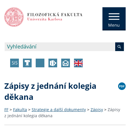
Zápisy z jednání kolegia
děkana
FF
>
Fakulta
>
Strategie a další dokumenty
>
Zápisy
>
Zápisy
z jednání kolegia děkana