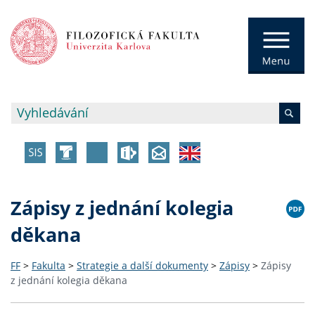
Zápisy z jednání kolegia
děkana
FF
>
Fakulta
>
Strategie a další dokumenty
>
Zápisy
>
Zápisy
z jednání kolegia děkana