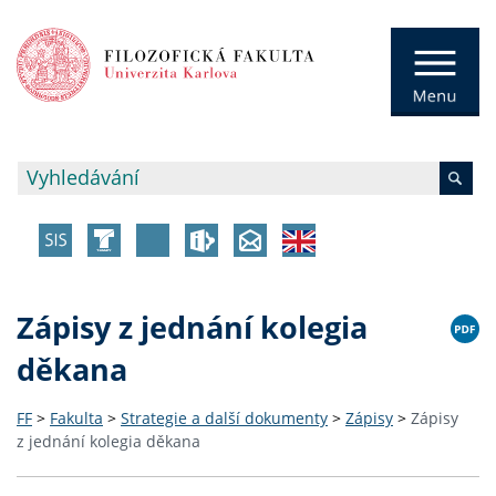
Zápisy z jednání kolegia
děkana
FF
>
Fakulta
>
Strategie a další dokumenty
>
Zápisy
>
Zápisy
z jednání kolegia děkana