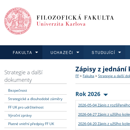
FAKULTA
UCHAZEČI
STUDUJÍCÍ
Zápisy z jednání
FAKULTA
UCHAZEČI
STUDUJÍCÍ
VĚDA A VÝZKUM
ZAHRANIČÍ
Struktura a historie
Co studovat a jak se přihlá
Bakalářské a magisterské
O vědě a výzkumu na FF
Aktuální nabídky a výběrov
Strategie a další
FF
>
Fakulta
>
Strategie a další d
dokumenty
Dozvědět se více
Podat přihlášku
Dozvědět se více
Dozvědět se více
Dozvědět se více
Strategie a další dokumen
Učitelské studijní program
Doktorské studium
Akademické kvalifikace
Vyjíždějící studenti
Bezpečnost
Rok 2026
Strategické a dlouhodobé záměry
Podpora a benefity pro z
Informace k průběhu přijím
Rigorózní řízení
Granty a projekty
Přijíždějící studenti
2026-05-04 Zápis z rozšířeného
FF UK pro udržitelnost
Absolventi fakulty
Vyjíždějící zaměstnanci
2026-04-27 Zápis z užšího kole
Výroční zprávy
2026-04-20 Zápis z užšího kole
Platné vnitřní předpisy FF UK
Fakultní školy FF UK