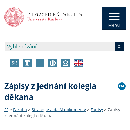
Zápisy z jednání kolegia
děkana
FF
>
Fakulta
>
Strategie a další dokumenty
>
Zápisy
>
Zápisy
z jednání kolegia děkana