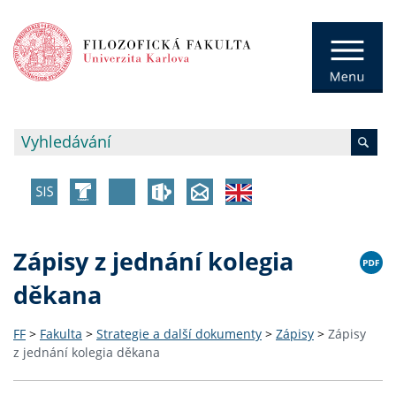
Zápisy z jednání kolegia
děkana
FF
>
Fakulta
>
Strategie a další dokumenty
>
Zápisy
>
Zápisy
z jednání kolegia děkana