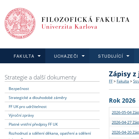
FAKULTA
UCHAZEČI
STUDUJÍCÍ
Zápisy z
FAKULTA
UCHAZEČI
STUDUJÍCÍ
VĚDA A VÝZKUM
ZAHRANIČÍ
Struktura a
Co studova
Bakalářsk
O vědě a 
Aktuální n
Strategie a další dokumenty
FF
>
Fakulta
>
Str
Bezpečnost
Dozvědět se více
Podat přihlášku
Dozvědět se více
Dozvědět se více
Dozvědět se více
Strategie 
Učitelské 
Doktorské
Akademické
Vyjíždějící
Strategické a dlouhodobé záměry
Rok 2026
Podpora a
Informace 
Rigorózní 
Granty a p
Přijíždějíc
FF UK pro udržitelnost
2026-05-04 Záp
Výroční zprávy
Absolventi
Vyjíždějíc
2026-04-27 Záp
Platné vnitřní předpisy FF UK
2026-04-20 Záp
Rozhodnutí a sdělení děkana, opatření a sdělení
Fakultní š