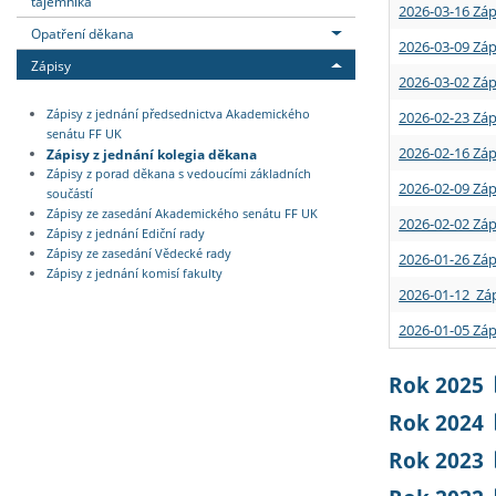
tajemníka
2026-03-16 Záp
Opatření děkana
2026-03-09 Záp
Zápisy
2026-03-02 Záp
Zápisy z jednání předsednictva Akademického
2026-02-23 Záp
senátu FF UK
2026-02-16 Záp
Zápisy z jednání kolegia děkana
Zápisy z porad děkana s vedoucími základních
2026-02-09 Záp
součástí
Zápisy ze zasedání Akademického senátu FF UK
2026-02-02 Záp
Zápisy z jednání Ediční rady
Zápisy ze zasedání Vědecké rady
2026-01-26 Záp
Zápisy z jednání komisí fakulty
2026-01-12 Záp
2026-01-05 Záp
Rok 2025
Rok 2024
Rok 2023