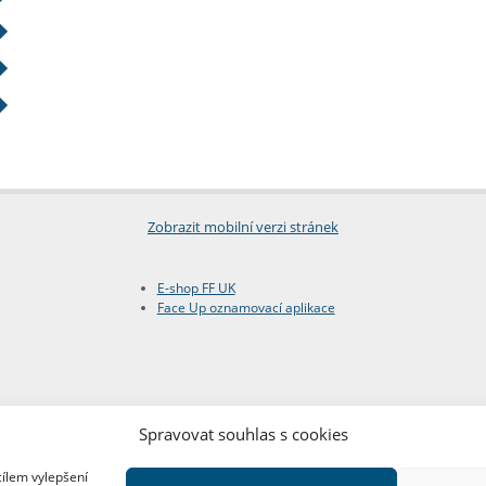
Zobrazit mobilní verzi stránek
E-shop FF UK
Face Up oznamovací aplikace
Spravovat souhlas s cookies
cílem vylepšení