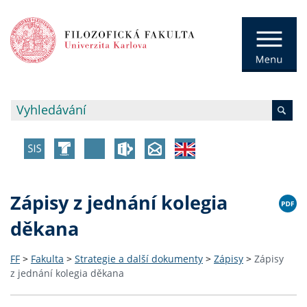
Zápisy z jednání kolegia
děkana
FF
>
Fakulta
>
Strategie a další dokumenty
>
Zápisy
>
Zápisy
z jednání kolegia děkana