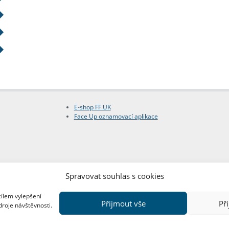
E-shop FF UK
Face Up oznamovací aplikace
Spravovat souhlas s cookies
cílem vylepšení
Přijmout vše
Př
droje návštěvnosti.
Copyright © FF UK 2026
Design:
Red Peppers