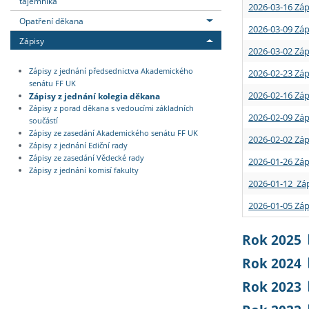
tajemníka
2026-03-16 Záp
Opatření děkana
2026-03-09 Záp
Zápisy
2026-03-02 Záp
Zápisy z jednání předsednictva Akademického
2026-02-23 Záp
senátu FF UK
2026-02-16 Záp
Zápisy z jednání kolegia děkana
Zápisy z porad děkana s vedoucími základních
2026-02-09 Záp
součástí
Zápisy ze zasedání Akademického senátu FF UK
2026-02-02 Záp
Zápisy z jednání Ediční rady
Zápisy ze zasedání Vědecké rady
2026-01-26 Záp
Zápisy z jednání komisí fakulty
2026-01-12 Záp
2026-01-05 Záp
Rok 2025
Rok 2024
Rok 2023