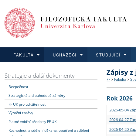
FAKULTA
UCHAZEČI
STUDUJÍCÍ
Zápisy z
FAKULTA
UCHAZEČI
STUDUJÍCÍ
VĚDA A VÝZKUM
ZAHRANIČÍ
Struktura a
Co studova
Bakalářsk
O vědě a 
Aktuální n
Strategie a další dokumenty
FF
>
Fakulta
>
Str
Bezpečnost
Dozvědět se více
Podat přihlášku
Dozvědět se více
Dozvědět se více
Dozvědět se více
Strategie 
Učitelské 
Doktorské
Akademické
Vyjíždějící
Strategické a dlouhodobé záměry
Rok 2026
Podpora a
Informace 
Rigorózní 
Granty a p
Přijíždějíc
FF UK pro udržitelnost
2026-05-04 Záp
Výroční zprávy
Absolventi
Vyjíždějíc
2026-04-27 Záp
Platné vnitřní předpisy FF UK
2026-04-20 Záp
Rozhodnutí a sdělení děkana, opatření a sdělení
Fakultní š