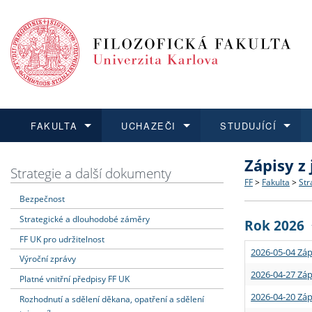
FAKULTA
UCHAZEČI
STUDUJÍCÍ
Zápisy z
FAKULTA
UCHAZEČI
STUDUJÍCÍ
VĚDA A VÝZKUM
ZAHRANIČÍ
Struktura a
Co studova
Bakalářsk
O vědě a 
Aktuální n
Strategie a další dokumenty
FF
>
Fakulta
>
Str
Bezpečnost
Dozvědět se více
Podat přihlášku
Dozvědět se více
Dozvědět se více
Dozvědět se více
Strategie 
Učitelské 
Doktorské
Akademické
Vyjíždějící
Strategické a dlouhodobé záměry
Rok 2026
Podpora a
Informace 
Rigorózní 
Granty a p
Přijíždějíc
FF UK pro udržitelnost
2026-05-04 Záp
Výroční zprávy
Absolventi
Vyjíždějíc
2026-04-27 Záp
Platné vnitřní předpisy FF UK
2026-04-20 Záp
Rozhodnutí a sdělení děkana, opatření a sdělení
Fakultní š