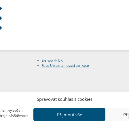
E-shop FF UK
Face Up oznamovací aplikace
Spravovat souhlas s cookies
cílem vylepšení
Přijmout vše
Př
droje návštěvnosti.
Copyright © FF UK 2026
Design:
Red Peppers