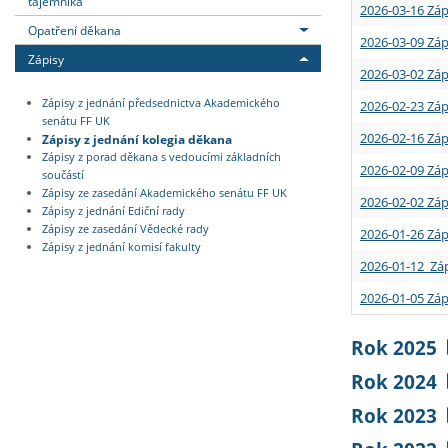
tajemníka
2026-03-16 Záp
Opatření děkana
2026-03-09 Záp
Zápisy
2026-03-02 Záp
Zápisy z jednání předsednictva Akademického
2026-02-23 Záp
senátu FF UK
2026-02-16 Záp
Zápisy z jednání kolegia děkana
Zápisy z porad děkana s vedoucími základních
2026-02-09 Záp
součástí
Zápisy ze zasedání Akademického senátu FF UK
2026-02-02 Záp
Zápisy z jednání Ediční rady
Zápisy ze zasedání Vědecké rady
2026-01-26 Záp
Zápisy z jednání komisí fakulty
2026-01-12 Záp
2026-01-05 Záp
Rok 2025
Rok 2024
Rok 2023