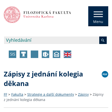
Zápisy z jednání kolegia
děkana
FF
>
Fakulta
>
Strategie a další dokumenty
>
Zápisy
>
Zápisy
z jednání kolegia děkana