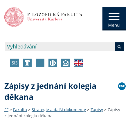
Zápisy z jednání kolegia
děkana
FF
>
Fakulta
>
Strategie a další dokumenty
>
Zápisy
>
Zápisy
z jednání kolegia děkana