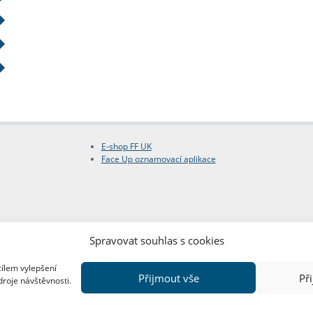
E-shop FF UK
Face Up oznamovací aplikace
Spravovat souhlas s cookies
cílem vylepšení
Přijmout vše
Př
droje návštěvnosti.
Copyright © FF UK 2026
Design:
Red Peppers