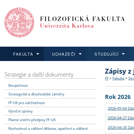
FAKULTA
UCHAZEČI
STUDUJÍCÍ
Zápisy z
FAKULTA
UCHAZEČI
STUDUJÍCÍ
VĚDA A VÝZKUM
ZAHRANIČÍ
Struktura a
Co studova
Bakalářsk
O vědě a 
Aktuální n
Strategie a další dokumenty
FF
>
Fakulta
>
Str
Bezpečnost
Dozvědět se více
Podat přihlášku
Dozvědět se více
Dozvědět se více
Dozvědět se více
Strategie 
Učitelské 
Doktorské
Akademické
Vyjíždějící
Strategické a dlouhodobé záměry
Rok 2026
Podpora a
Informace 
Rigorózní 
Granty a p
Přijíždějíc
FF UK pro udržitelnost
2026-05-04 Záp
Výroční zprávy
Absolventi
Vyjíždějíc
2026-04-27 Záp
Platné vnitřní předpisy FF UK
2026-04-20 Záp
Rozhodnutí a sdělení děkana, opatření a sdělení
Fakultní š