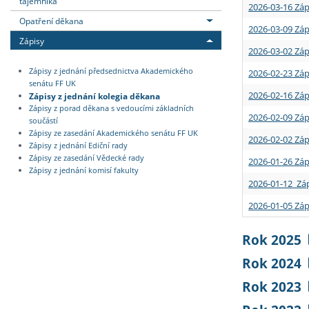
tajemníka
2026-03-16 Záp
Opatření děkana
2026-03-09 Záp
Zápisy
2026-03-02 Záp
Zápisy z jednání předsednictva Akademického
2026-02-23 Záp
senátu FF UK
2026-02-16 Záp
Zápisy z jednání kolegia děkana
Zápisy z porad děkana s vedoucími základních
2026-02-09 Záp
součástí
Zápisy ze zasedání Akademického senátu FF UK
2026-02-02 Záp
Zápisy z jednání Ediční rady
Zápisy ze zasedání Vědecké rady
2026-01-26 Záp
Zápisy z jednání komisí fakulty
2026-01-12 Záp
2026-01-05 Záp
Rok 2025
Rok 2024
Rok 2023