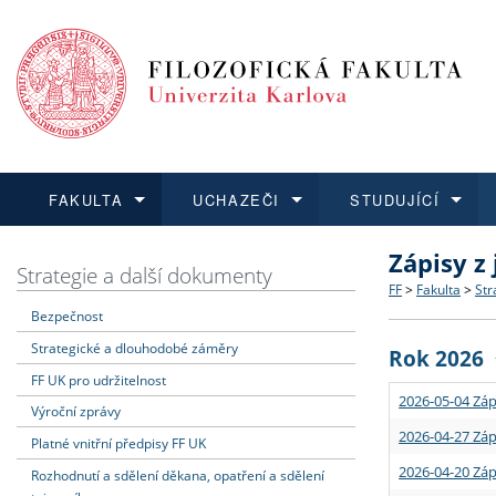
FAKULTA
UCHAZEČI
STUDUJÍCÍ
Zápisy z
FAKULTA
UCHAZEČI
STUDUJÍCÍ
VĚDA A VÝZKUM
ZAHRANIČÍ
Struktura a
Co studova
Bakalářsk
O vědě a 
Aktuální n
Strategie a další dokumenty
FF
>
Fakulta
>
Str
Bezpečnost
Dozvědět se více
Podat přihlášku
Dozvědět se více
Dozvědět se více
Dozvědět se více
Strategie 
Učitelské 
Doktorské
Akademické
Vyjíždějící
Strategické a dlouhodobé záměry
Rok 2026
Podpora a
Informace 
Rigorózní 
Granty a p
Přijíždějíc
FF UK pro udržitelnost
2026-05-04 Záp
Výroční zprávy
Absolventi
Vyjíždějíc
2026-04-27 Záp
Platné vnitřní předpisy FF UK
2026-04-20 Záp
Rozhodnutí a sdělení děkana, opatření a sdělení
Fakultní š