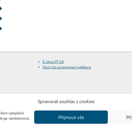
E-shop FF UK
Face Up oznamovací aplikace
Spravovat souhlas s cookies
cílem vylepšení
Přijmout vše
Př
droje návštěvnosti.
Copyright © FF UK 2026
Design:
Red Peppers