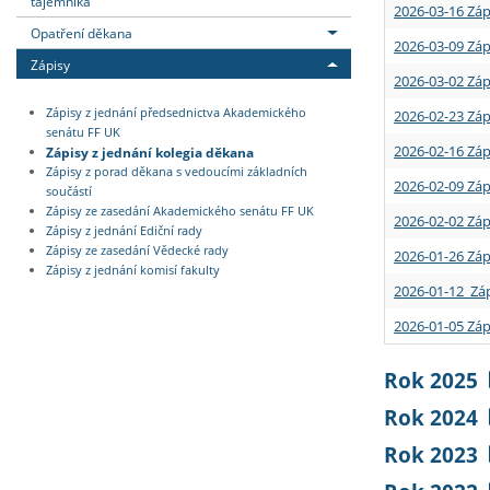
tajemníka
2026-03-16 Záp
Opatření děkana
2026-03-09 Záp
Zápisy
2026-03-02 Záp
Zápisy z jednání předsednictva Akademického
2026-02-23 Záp
senátu FF UK
2026-02-16 Záp
Zápisy z jednání kolegia děkana
Zápisy z porad děkana s vedoucími základních
2026-02-09 Záp
součástí
Zápisy ze zasedání Akademického senátu FF UK
2026-02-02 Záp
Zápisy z jednání Ediční rady
Zápisy ze zasedání Vědecké rady
2026-01-26 Záp
Zápisy z jednání komisí fakulty
2026-01-12 Záp
2026-01-05 Záp
Rok 2025
Rok 2024
Rok 2023