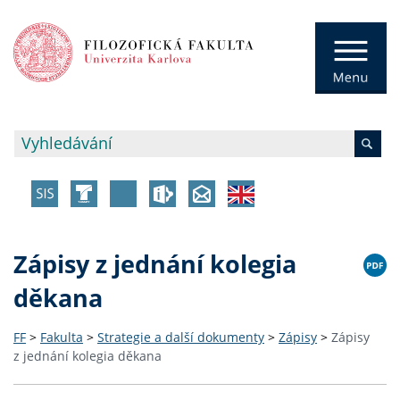
Zápisy z jednání kolegia
děkana
FF
>
Fakulta
>
Strategie a další dokumenty
>
Zápisy
>
Zápisy
z jednání kolegia děkana