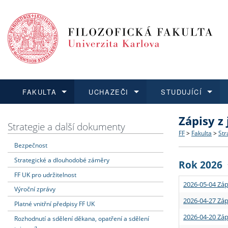
FAKULTA
UCHAZEČI
STUDUJÍCÍ
Zápisy z
FAKULTA
UCHAZEČI
STUDUJÍCÍ
VĚDA A VÝZKUM
ZAHRANIČÍ
Struktura a
Co studova
Bakalářsk
O vědě a 
Aktuální n
Strategie a další dokumenty
FF
>
Fakulta
>
Str
Bezpečnost
Dozvědět se více
Podat přihlášku
Dozvědět se více
Dozvědět se více
Dozvědět se více
Strategie 
Učitelské 
Doktorské
Akademické
Vyjíždějící
Strategické a dlouhodobé záměry
Rok 2026
Podpora a
Informace 
Rigorózní 
Granty a p
Přijíždějíc
FF UK pro udržitelnost
2026-05-04 Záp
Výroční zprávy
Absolventi
Vyjíždějíc
2026-04-27 Záp
Platné vnitřní předpisy FF UK
2026-04-20 Záp
Rozhodnutí a sdělení děkana, opatření a sdělení
Fakultní š