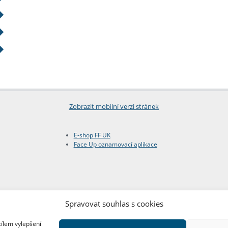
Zobrazit mobilní verzi stránek
E-shop FF UK
Face Up oznamovací aplikace
Spravovat souhlas s cookies
cílem vylepšení