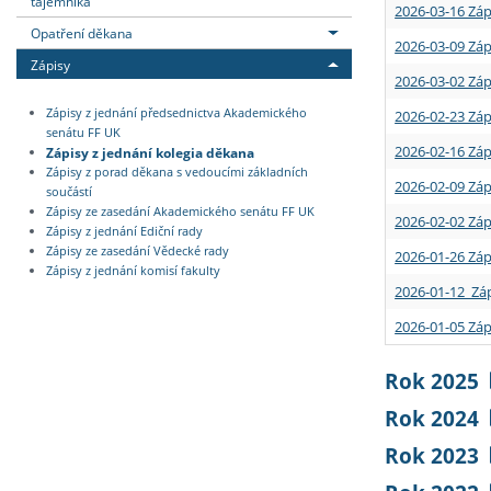
tajemníka
2026-03-16 Záp
Opatření děkana
2026-03-09 Záp
Zápisy
2026-03-02 Záp
Zápisy z jednání předsednictva Akademického
2026-02-23 Záp
senátu FF UK
2026-02-16 Záp
Zápisy z jednání kolegia děkana
Zápisy z porad děkana s vedoucími základních
2026-02-09 Záp
součástí
Zápisy ze zasedání Akademického senátu FF UK
2026-02-02 Záp
Zápisy z jednání Ediční rady
Zápisy ze zasedání Vědecké rady
2026-01-26 Záp
Zápisy z jednání komisí fakulty
2026-01-12 Záp
2026-01-05 Záp
Rok 2025
Rok 2024
Rok 2023