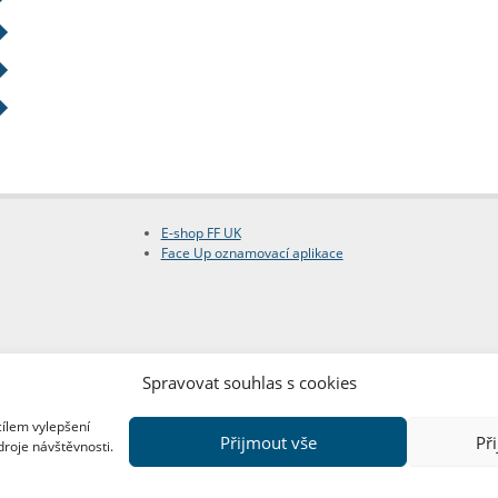
E-shop FF UK
Face Up oznamovací aplikace
Spravovat souhlas s cookies
cílem vylepšení
Přijmout vše
Př
droje návštěvnosti.
Copyright © FF UK 2026
Design:
Red Peppers