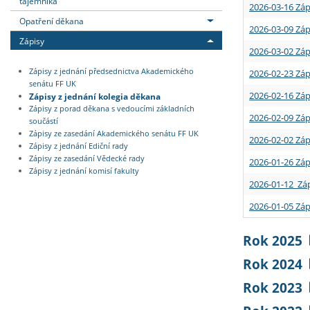
tajemníka
2026-03-16 Záp
Opatření děkana
2026-03-09 Záp
Zápisy
2026-03-02 Záp
Zápisy z jednání předsednictva Akademického
2026-02-23 Záp
senátu FF UK
2026-02-16 Záp
Zápisy z jednání kolegia děkana
Zápisy z porad děkana s vedoucími základních
2026-02-09 Záp
součástí
Zápisy ze zasedání Akademického senátu FF UK
2026-02-02 Záp
Zápisy z jednání Ediční rady
Zápisy ze zasedání Vědecké rady
2026-01-26 Záp
Zápisy z jednání komisí fakulty
2026-01-12 Záp
2026-01-05 Záp
Rok 2025
Rok 2024
Rok 2023