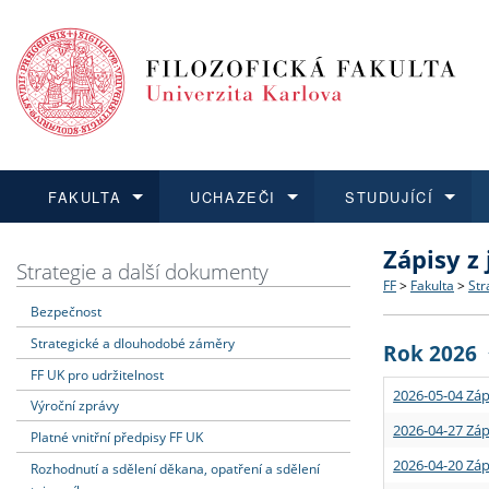
FAKULTA
UCHAZEČI
STUDUJÍCÍ
Zápisy z
FAKULTA
UCHAZEČI
STUDUJÍCÍ
VĚDA A VÝZKUM
ZAHRANIČÍ
Struktura a
Co studova
Bakalářsk
O vědě a 
Aktuální n
Strategie a další dokumenty
FF
>
Fakulta
>
Str
Bezpečnost
Dozvědět se více
Podat přihlášku
Dozvědět se více
Dozvědět se více
Dozvědět se více
Strategie 
Učitelské 
Doktorské
Akademické
Vyjíždějící
Strategické a dlouhodobé záměry
Rok 2026
Podpora a
Informace 
Rigorózní 
Granty a p
Přijíždějíc
FF UK pro udržitelnost
2026-05-04 Záp
Výroční zprávy
Absolventi
Vyjíždějíc
2026-04-27 Záp
Platné vnitřní předpisy FF UK
2026-04-20 Záp
Rozhodnutí a sdělení děkana, opatření a sdělení
Fakultní š