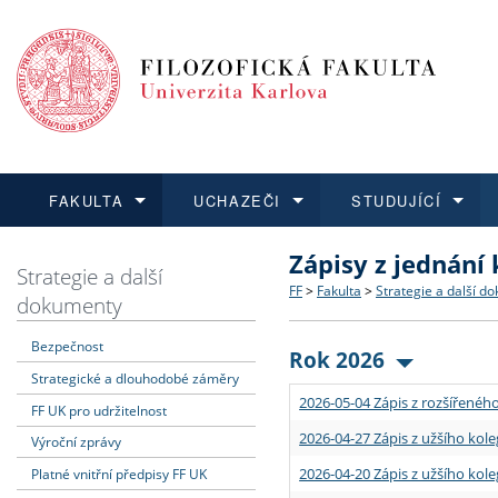
FAKULTA
UCHAZEČI
STUDUJÍCÍ
Zápisy z jednání
FAKULTA
UCHAZEČI
STUDUJÍCÍ
VĚDA A VÝZKUM
ZAHRANIČÍ
Struktura a historie
Co studovat a jak se přihlá
Bakalářské a magisterské
O vědě a výzkumu na FF
Aktuální nabídky a výběrov
Strategie a další
FF
>
Fakulta
>
Strategie a další d
dokumenty
Dozvědět se více
Podat přihlášku
Dozvědět se více
Dozvědět se více
Dozvědět se více
Strategie a další dokumen
Učitelské studijní program
Doktorské studium
Akademické kvalifikace
Vyjíždějící studenti
Bezpečnost
Rok 2026
Strategické a dlouhodobé záměry
Podpora a benefity pro z
Informace k průběhu přijím
Rigorózní řízení
Granty a projekty
Přijíždějící studenti
2026-05-04 Zápis z rozšířeného
FF UK pro udržitelnost
Absolventi fakulty
Vyjíždějící zaměstnanci
2026-04-27 Zápis z užšího kole
Výroční zprávy
2026-04-20 Zápis z užšího kole
Platné vnitřní předpisy FF UK
Fakultní školy FF UK