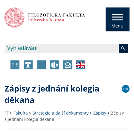
Zápisy z jednání kolegia
děkana
FF
>
Fakulta
>
Strategie a další dokumenty
>
Zápisy
>
Zápisy
z jednání kolegia děkana