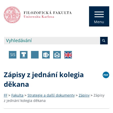
Zápisy z jednání kolegia
děkana
FF
>
Fakulta
>
Strategie a další dokumenty
>
Zápisy
>
Zápisy
z jednání kolegia děkana