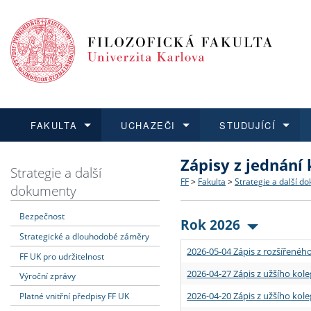
FAKULTA
UCHAZEČI
STUDUJÍCÍ
Zápisy z jednání
FAKULTA
UCHAZEČI
STUDUJÍCÍ
VĚDA A VÝZKUM
ZAHRANIČÍ
Struktura a historie
Co studovat a jak se přihlá
Bakalářské a magisterské
O vědě a výzkumu na FF
Aktuální nabídky a výběrov
Strategie a další
FF
>
Fakulta
>
Strategie a další d
dokumenty
Dozvědět se více
Podat přihlášku
Dozvědět se více
Dozvědět se více
Dozvědět se více
Strategie a další dokumen
Učitelské studijní program
Doktorské studium
Akademické kvalifikace
Vyjíždějící studenti
Bezpečnost
Rok 2026
Strategické a dlouhodobé záměry
Podpora a benefity pro z
Informace k průběhu přijím
Rigorózní řízení
Granty a projekty
Přijíždějící studenti
2026-05-04 Zápis z rozšířeného
FF UK pro udržitelnost
Absolventi fakulty
Vyjíždějící zaměstnanci
2026-04-27 Zápis z užšího kole
Výroční zprávy
2026-04-20 Zápis z užšího kole
Platné vnitřní předpisy FF UK
Fakultní školy FF UK