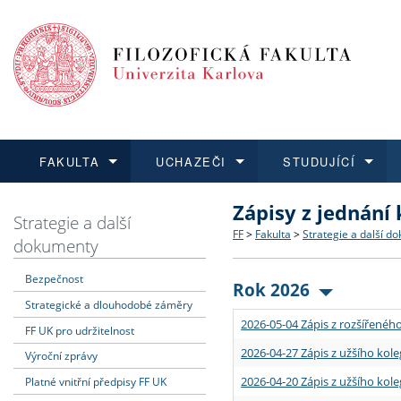
FAKULTA
UCHAZEČI
STUDUJÍCÍ
Zápisy z jednání
FAKULTA
UCHAZEČI
STUDUJÍCÍ
VĚDA A VÝZKUM
ZAHRANIČÍ
Struktura a historie
Co studovat a jak se přihlá
Bakalářské a magisterské
O vědě a výzkumu na FF
Aktuální nabídky a výběrov
Strategie a další
FF
>
Fakulta
>
Strategie a další d
dokumenty
Dozvědět se více
Podat přihlášku
Dozvědět se více
Dozvědět se více
Dozvědět se více
Strategie a další dokumen
Učitelské studijní program
Doktorské studium
Akademické kvalifikace
Vyjíždějící studenti
Bezpečnost
Rok 2026
Strategické a dlouhodobé záměry
Podpora a benefity pro z
Informace k průběhu přijím
Rigorózní řízení
Granty a projekty
Přijíždějící studenti
2026-05-04 Zápis z rozšířeného
FF UK pro udržitelnost
Absolventi fakulty
Vyjíždějící zaměstnanci
2026-04-27 Zápis z užšího kole
Výroční zprávy
2026-04-20 Zápis z užšího kole
Platné vnitřní předpisy FF UK
Fakultní školy FF UK